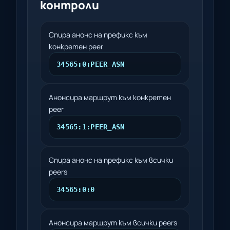
контроли
Спира анонс на префикс към
конкретен peer
34565:0:PEER_ASN
Анонсира маршрут към конкретен
peer
34565:1:PEER_ASN
Спира анонс на префикс към всички
peers
34565:0:0
Анонсира маршрут към всички peers