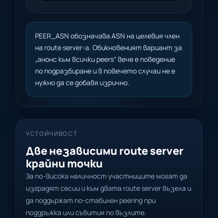
PEER_ASN обозначава ASN на целевия член
на route server-а. Обикновеният вариант за
„анонс към всички peers“ вече е поведение
по подразбиране и в повечето случаи не е
нужно да се добавя изрично.
УСТОЙЧИВОСТ
Две независими route server
крайни точки
За по-висока наличност участниците могат да
изградят сесии и към двата route server възела и
да поддържат по-стабилен peering при
поддръжка или събития по възлите.