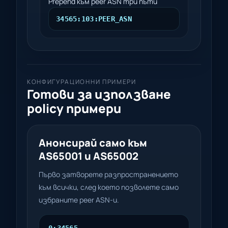
Prepend към peer ASN три пъти
34565:103:PEER_ASN
КОНФИГУРАЦИОННИ ПРИМЕРИ
Готови за използване
policy примери
Анонсирай само към
AS65001 и AS65002
Първо затворете разпространението
към всички, след което позволете само
избраните peer ASN-и.