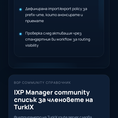
Дефинирана import/export policy за
prefix-ите, които анонсирате и
приемате
Проверка след активация чрез
стандартния ви workflow за routing
visibility
BGP COMMUNITY СПРАВОЧНИК
IXP Manager community
списък за членовете на
TurkIX
Филтрирането на TurkIX route server следва