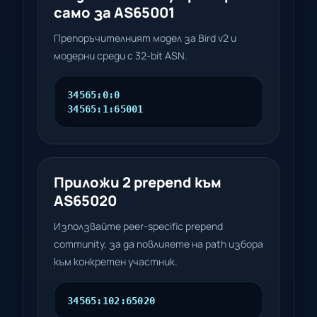
само за AS65001
Препоръчителният модел за Bird v2 и
модерни среди с 32-bit ASN.
34565:0:0

34565:1:65001
Приложи 2 prepend към
AS65020
Използвайте peer-specific prepend
community, за да повлияете на path избора
към конкретен участник.
34565:102:65020