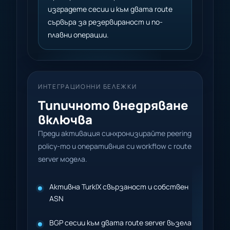
изградете сесии и към двата route
сървъра за резервираност и по-
плавни операции.
ИНТЕГРАЦИОННИ БЕЛЕЖКИ
Типичното внедряване
включва
Преди активация синхронизирайте peering
policy-то и оперативния си workflow с route
server модела.
Активна TurkIX свързаност и собствен
ASN
BGP сесии към двата route server възела