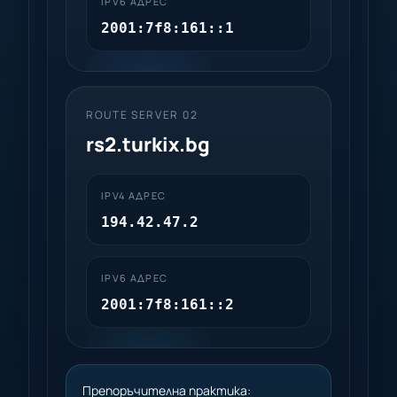
IPV6 АДРЕС
2001:7f8:161::1
ROUTE SERVER 02
rs2.turkix.bg
IPV4 АДРЕС
194.42.47.2
IPV6 АДРЕС
2001:7f8:161::2
Препоръчителна практика: