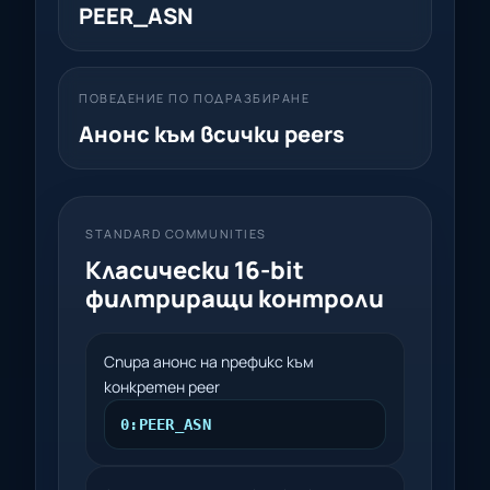
PEER_ASN
ПОВЕДЕНИЕ ПО ПОДРАЗБИРАНЕ
Анонс към всички peers
STANDARD COMMUNITIES
Класически 16-bit
филтриращи контроли
Спира анонс на префикс към
конкретен peer
0:PEER_ASN