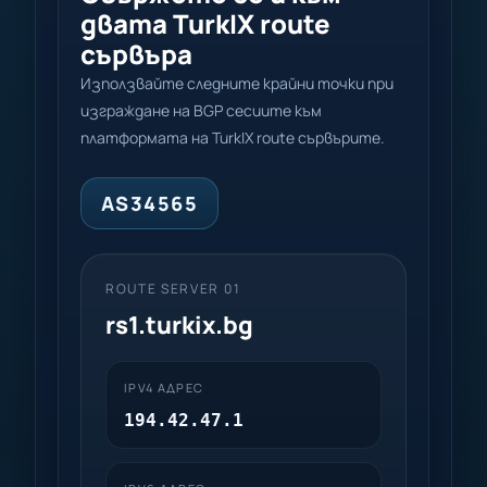
двата TurkIX route
сървъра
Използвайте следните крайни точки при
изграждане на BGP сесиите към
платформата на TurkIX route сървърите.
AS34565
ROUTE SERVER 01
rs1.turkix.bg
IPV4 АДРЕС
194.42.47.1