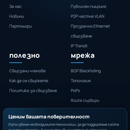
За нас
Публичен пиъринг
Новини
P2P частна VLAN
Партньори
Прозрачно Ethernet
свързване
IP Transit
полезно
мрежа
Свързани членове
BGP Blackholing
Как да се свържете
Топология
Политика за свързване
PoPs
Route сървъри
Ценим вашата поверителност
Къде TurkIX?
Използваме необходимите технологии, за да поддържаме сайта
сигурен и полезен. Анализите и външното съдържание се