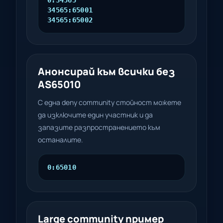
0:34565

34565:65001

34565:65002
Анонсирай към всички без
AS65010
С една deny community стойност можете
да изключите един участник и да
запазите разпространението към
останалите.
0:65010
Large community пример